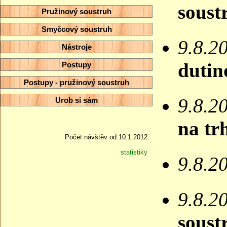
soust
Pružinový soustruh
Smyčcový soustruh
9.8.2
Nástroje
dutin
Postupy
Postupy - pružinový soustruh
9.8.2
Urob si sám
na tr
Počet návštěv od 10.1.2012
statistiky
9.8.2
9.8.2
soust