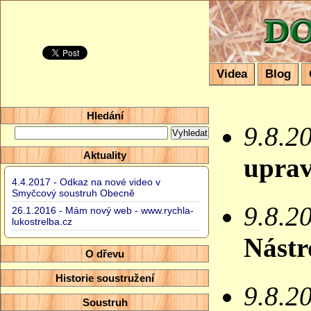
Domácí so
Videa
Blog
Hledání
9.8.2
Aktuality
uprav
4.4.2017 - Odkaz na nové video v
Smyčcový soustruh Obecně
9.8.2
26.1.2016 - Mám nový web - www.rychla-
lukostrelba.cz
Nástr
O dřevu
Historie soustružení
9.8.2
Soustruh