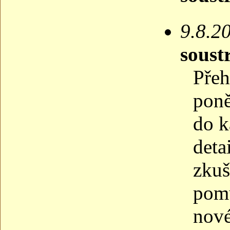
9.8.2
soust
Přeh
poně
do k
deta
zkuš
pomů
nové