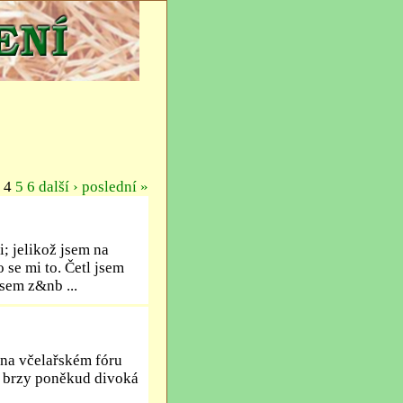
4
5
6
další ›
poslední »
; jelikož jsem na
o se mi to. Četl jsem
sem z&nb ...
 na včelařském fóru
t brzy poněkud divoká