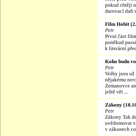
pokud chtějí n
darovací daň v
Film Hobit (2
Petr
První část fil
poněkud passé.
k literární př
Koho budu vol
Petr
Volby jsou už 
nějakému nero
Zemanovce atd.
ještě vět ...
Zákony (18.1
Petr
Zákony Tak dn
uvědomovat v d
v zákonech co 