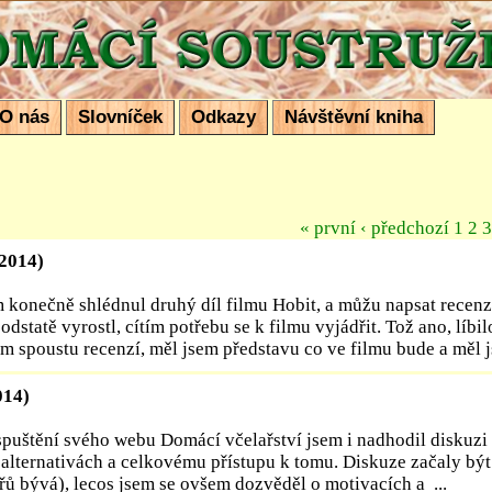
ustružení
O nás
Slovníček
Odkazy
Návštěvní kniha
« první
‹ předchozí
1
2
3
.2014)
 konečně shlédnul druhý díl filmu Hobit, a můžu napsat recenzi
odstatě vyrostl, cítím potřebu se k filmu vyjádřit. Tož ano, líbil
m spoustu recenzí, měl jsem představu co ve filmu bude a měl j
014)
 spuštění svého webu Domácí včelařství jsem i nadhodil diskuzi
 alternativách a celkovému přístupu k tomu. Diskuze začaly bý
ařů bývá), lecos jsem se ovšem dozvěděl o motivacích a ...