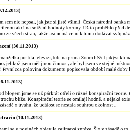
0.12.2013)
m sem nic nepsal, jak jste si jistě všimli. Česká národní banka 
cílenou akcí na snížení hodnoty koruny. Už to proběhlo před d
no ze všech stran, takže asi nemá cenu k tomu dodávat svůj názo
azení (30.11.2013)
manželka pustila televizi, kde na prima Zoom běžel jakýsi kli
o, jelikož jsem měl jinou činnost, ale byl jsem ve stejné místnos
? První cca polovina dokumentu popisovala období malé doby led
6.11.2013)
d blogem jsme se už párkrát otřeli o různé konspirační teorie. 
 trochu blíže. Konspirační teorie se omílají hodně, a nějaká exi
 zásadě o úvahu, že událost se nestala souhrou okolnost ...
travin (10.11.2013)
bami se v novinách objevila zajímavá zpráva. Šlo v zásadě o to