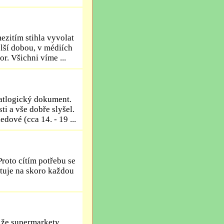
mezitím stihla vyvolat
elší dobou, v médiích
r. Všichni víme ...
matlogický dokument.
ti a vše dobře slyšel.
ové (cca 14. - 19 ...
Proto cítím potřebu se
stuje na skoro každou
, že supermarkety,