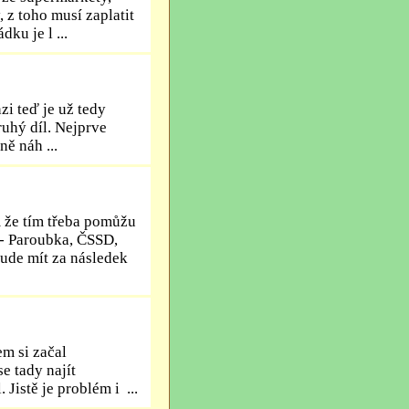
 z toho musí zaplatit
ku je l ...
zi teď je už tedy
ruhý díl. Nejprve
ě náh ...
m že tím třeba pomůžu
 - Paroubka, ČSSD,
bude mít za následek
m si začal
e tady najít
Jistě je problém i ...