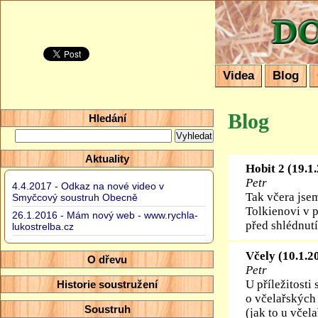
Domácí so
Videa
Blog
Blog
Hledání
Aktuality
Hobit 2 (19.1
Petr
4.4.2017 - Odkaz na nové video v
Tak včera jsem
Smyčcový soustruh Obecně
Tolkienovi v p
26.1.2016 - Mám nový web - www.rychla-
před shlédnutí
lukostrelba.cz
Včely (10.1.2
O dřevu
Petr
U příležitosti
Historie soustružení
o včelařských
Soustruh
(jak to u včel