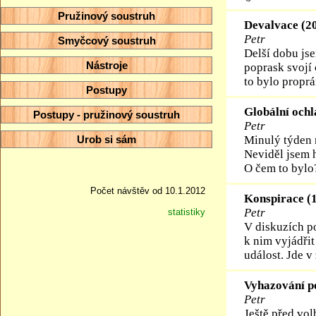
Pružinový soustruh
Devalvace (2
Petr
Smyčcový soustruh
Delší dobu jse
Nástroje
poprask svojí 
to bylo proprá
Postupy
Globální ochl
Postupy - pružinový soustruh
Petr
Urob si sám
Minulý týden 
Neviděl jsem h
O čem to bylo
Počet návštěv od 10.1.2012
Konspirace (1
Petr
statistiky
V diskuzích po
k nim vyjádřit
událost. Jde v
Vyhazování po
Petr
Ještě před vol