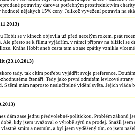
eprodané potraviny darovat potřebným prostřednictvím charity,
 hodnotě nějakých 15% ceny. Jelikož vyvežení potravin na sklád
.11.2013)
mu Hobit se v kinech objevila už před necelým rokem, psát recen
 Ale přesto se k filmu vyjádřím, v rámci příprav na blížící se d
edloze. Kniha Hobit aneb cesta tam a zase zpátky vznikla vícemén
it (23.10.2013)
skoro tady, tak cítím potřebu vyjádřit svoje preference. Doufá
zhodnutému čtenáři. Tedy jako první odmítám levicové strany
 S těmi mám naprosto neslučitelné vidění světa. Jejich vláda 
0.2013)
es dám zase jednu předvolebně-politickou. Problém zákonů jse
obě, kdy jsem uvažoval o výrobě sýrů na prodej. Snažil jsem s
vlastně smím a nesmím, a byl jsem vyděšený tím, co jsem našel. 