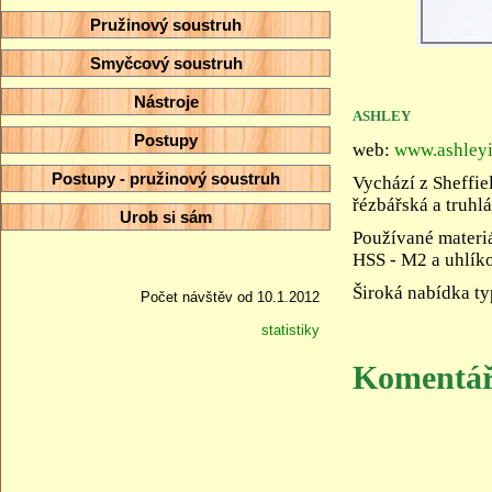
Pružinový soustruh
Smyčcový soustruh
Nástroje
ASHLEY
Postupy
web:
www.ashleyi
Postupy - pružinový soustruh
Vychází z Sheffie
řézbářská a truhlá
Urob si sám
Používané materi
HSS - M2 a uhlík
Široká nabídka ty
Počet návštěv od 10.1.2012
statistiky
Komentá