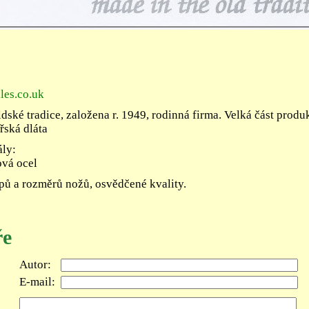
les.co.uk
ldské tradice, založena r. 1949, rodinná firma. Velká část prod
řská dláta
ály:
ová ocel
pů a rozměrů nožů, osvědčené kvality.
ře
Autor:
E-mail: