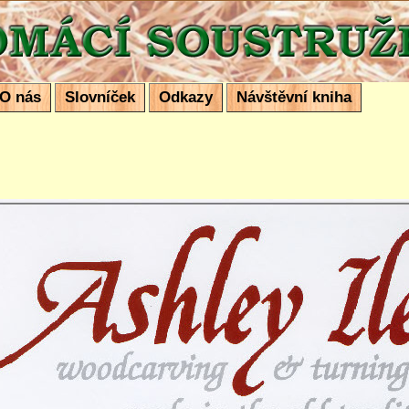
ustružení
O nás
Slovníček
Odkazy
Návštěvní kniha