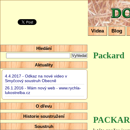
Domácí so
Videa
Blog
Hledání
Packard
Aktuality
4.4.2017 - Odkaz na nové video v
Smyčcový soustruh Obecně
26.1.2016 - Mám nový web - www.rychla-
lukostrelba.cz
O dřevu
Historie soustružení
PACKA
Soustruh