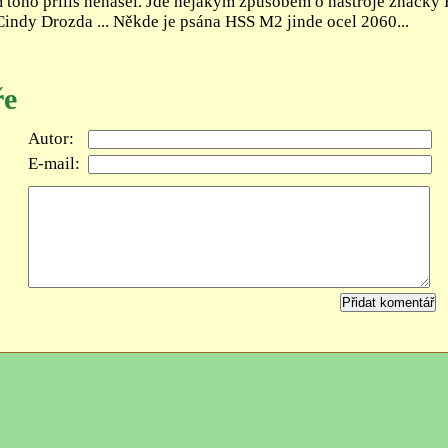
m toho příliš nenašel. Jde nějakým způsobem o nástroje značk
Cindy Drozda ... Někde je psána HSS M2 jinde ocel 2060...
ře
Autor:
E-mail:
Přidat komentář