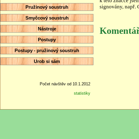
k této značce jse
signovány, např. 
Pružinový soustruh
Smyčcový soustruh
Komentá
Nástroje
Postupy
Postupy - pružinový soustruh
Urob si sám
Počet návštěv od 10.1.2012
statistiky