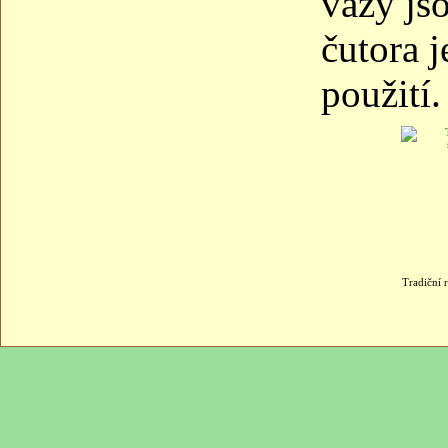
vázy js
čutora 
použití.
Tradiční 